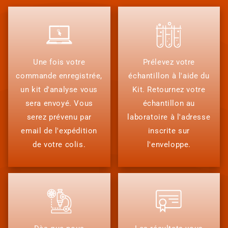
Une fois votre
Prélevez votre
commande enregistrée,
échantillon à l'aide du
un kit d'analyse vous
Kit. Retournez votre
sera envoyé. Vous
échantillon au
serez prévenu par
laboratoire à l'adresse
email de l'expédition
inscrite sur
de votre colis.
l'enveloppe.