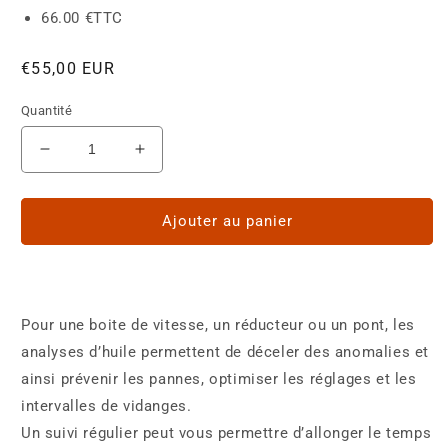
66.00 €TTC
Prix
€55,00 EUR
habituel
Quantité
Réduire
Augmenter
la
la
quantité
quantité
de
de
Ajouter au panier
Diagnostic
Diagnostic
Transmission
Transmission
ou
ou
Réducteur:
Réducteur:
Pour une boite de vitesse, un réducteur ou un pont, les
Kit
Kit
et
et
analyses d’huile permettent de déceler des anomalies et
Analyses
Analyses
ainsi prévenir les pannes, optimiser les réglages et les
intervalles de vidanges.
Un suivi régulier peut vous permettre d’allonger le temps