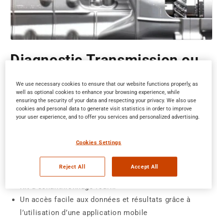
Ouvrir
le
Diagnostic Transmission ou
média
1
dans
Réducteur: Kit et Analyses
une
We use necessary cookies to ensure that our website functions properly, as
fenêtre
well as optional cookies to enhance your browsing experience, while
modale
ensuring the security of your data and respecting your privacy. We also use
Identifier les problèmes et prévoir les interventions.
cookies and personal data to generate visit statistics in order to improve
your user experience, and to offer you services and personalized advertising.
Détectez les anomalies et prévenez les pannes grâce à
notre service de diagnostic et d’analyse d'huile
Cookies Settings
d'engrenages
Reject All
Accept All
Une analyse complète des indicateurs clés
Kit d’échantillonnage fourni
Un accès facile aux données et résultats grâce à
l’utilisation d’une application mobile